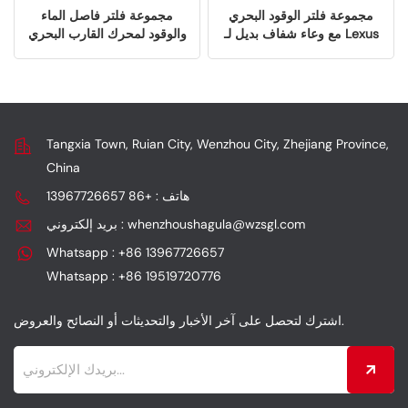
مجموعة فلتر الوقود البحري
مجموعة فلتر فاصل الماء
مع وعاء شفاف بديل لـ Lexus
والوقود لمحرك القارب البحري
S3213/B32013/18-792-1/18-
الخارجي
79282/18-7928-1
Tangxia Town, Ruian City, Wenzhou City, Zhejiang Province,
China
هاتف : +86 13967726657
بريد إلكتروني : whenzhoushagula@wzsgl.com
Whatsapp : +86 13967726657
Whatsapp : +86 19519720776
اشترك لتحصل على آخر الأخبار والتحديثات أو النصائح والعروض.