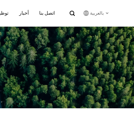
اتصل بنا
أخبار
توظي
بالعربية
English
Français
Русский
بالعربية
español
한국어