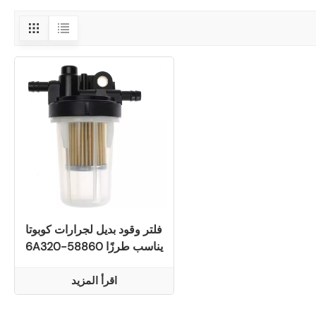
فلتر وقود بديل لجرارات كوبوتا
6A320-58860 يناسب طرزًا
متعددة بما في ذلك B2320
L2800
اقرأ المزيد