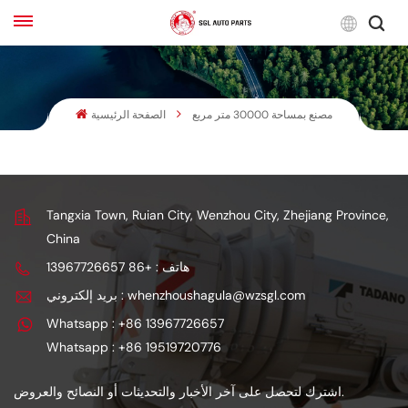
لعربية
مصنع بمساحة 30000 متر مربع
الصفحة الرئيسية
English
Français
Русский
Tangxia Town, Ruian City, Wenzhou City, Zhejiang Province,
China
بالعربية
هاتف : +86 13967726657
español
بريد إلكتروني : whenzhoushagula@wzsgl.com
한국어
Whatsapp : +86 13967726657
Whatsapp : +86 19519720776
اشترك لتحصل على آخر الأخبار والتحديثات أو النصائح والعروض.