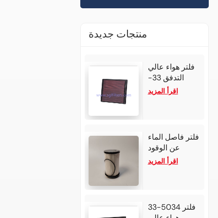
منتجات جديدة
فلتر هواء عالي
التدفق 33-
3002 لمازدا
اقرأ المزيد
BT50 موديل
2025 بمحرك
ديزل 3.0 لتر
رباعي
فلتر فاصل الماء
الأسطوانات،
عن الوقود
وإيسوزو دي-
FS20176
اقرأ المزيد
ماكس موديل
P552709
2024 بمحرك
لمحركات
ديزل 1.9 لتر
ديترويت DD13
رباعي
وDD15 وDD16
الأسطوانات
33-5034 فلتر
الديزل
هواء عالي