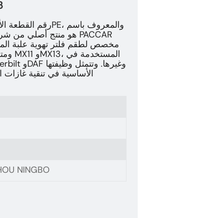
 MX13
مرافق وحماية المحرك ونظام
HOU NINGBO