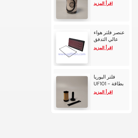
الوقود/الماء
اقرأ المزيد
2022 بمحرك
107*179
بنزين سعة 2.0
لتر و4
أسطوانات.
عنصر فلتر هواء
عالي التدفق
33-2118 لسيارة
اقرأ المزيد
شيفروليه كامارو
فلتر اليوريا
UF101 - بطاقة
بوش 2.2-3
اقرأ المزيد
لمحركات كمنز /
ديترويت