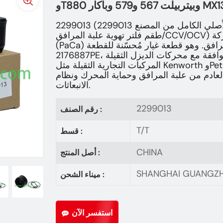
وT880 وبيتربيلت 567 و579 وباكار
2299013 (رقم القطعة الأصلي الكامل من المصنع 2299013PE، والمعروف باسم
طقم فلتر تهوية علبة المرافق/CCV/OCV) هو منتج أصلي من شركة PACCAR
(PaCa) مخصص لطقم فلتر تهوية علبة المرافق. وهو قطعة غيار مُحسّنة للقطعة
2176887PE، ومتوافقة مع محركات الديزل الثقيلة MX11 وMX13، المستخدمة في
المركبات التجارية الثقيلة مثل Kenworth وPeterbilt وDAF وغيرها. وتتمثل وظيفتها
الأساسية في تنقية غازات العادم من علبة ال
الانبعاثات.
2299013
رقم الصنف :
T/T
قسط :
CHINA
أصل المنتج :
SHANGHAI GUANGZ
ميناء الشحن :
استفسر الآن