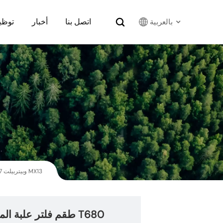
كلاء
أخبار
اتصل بنا
بالعربية
English
Français
Русский
بالعربية
español
طقم فلتر علبة المرافق رقم 2299013 لمحركات كينوورث T680 وT880 وبيتربيلت 567 و579 وباكار MX13
한국어