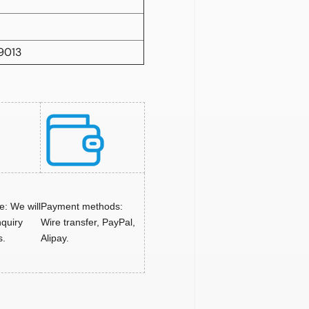
9013
: We will
Payment methods:
nquiry
Wire transfer, PayPal,
s.
Alipay.