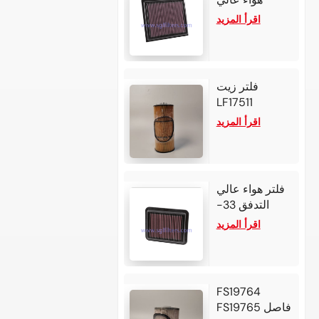
التدفق لـ 2025
اقرأ المزيد
ألفا روميو تونالي
1.6L L4 ديزل
2024 ألفا روميو
تونالي 1.6L L4
فلتر زيت
ديزل
LF17511
لمحركات
اقرأ المزيد
ديترويت ديزل
DD13 / DD15 /
DD16، وشاحنات
فريتلاينر
فلتر هواء عالي
كاسكاديا / M2 /
التدفق 33-
كولومبيا،
5006 لهوندا
اقرأ المزيد
وشاحنات
أكورد هايبرد
ويسترن ستار
2022 بمحرك
4900 / 5700،
بنزين سعة 2.0
والمنصات
لتر و4
المماثلة.
FS19764
أسطوانات،
FS19765 فاصل
وهوندا CR-V