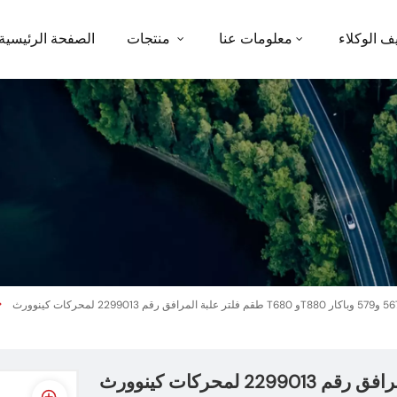
الصفحة الرئيسية
منتجات
معلومات عنا
توظيف الو
طقم فلتر علبة المرافق رقم 2299013 لمحركات كينوورث T680