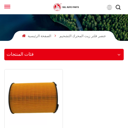
لعربية
عنصر فلتر زيت المحرك التشحيم
الصفحة الرئيسية
English
Français
فئات المنتجات
Русский
بالعربية
español
한국어