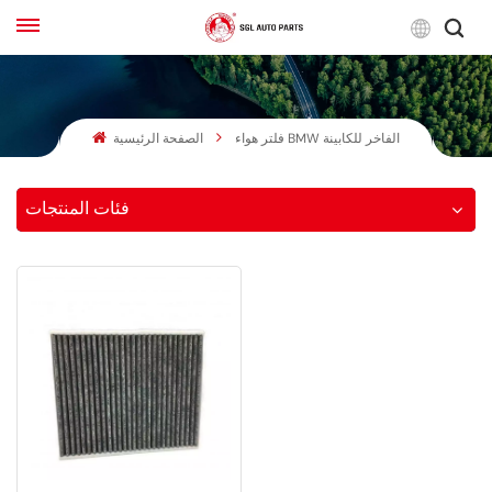
لعربية
فلتر هواء BMW الفاخر للكابينة
الصفحة الرئيسية
English
Français
فئات المنتجات
Русский
بالعربية
español
한국어