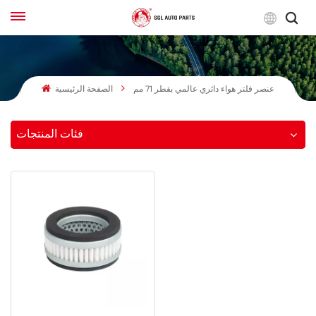
لعربية
عنصر فلتر هواء دائري عالمي بقطر 71 مم
الصفحة الرئيسية
English
Français
فئات المنتجات
Русский
بالعربية
español
한국어