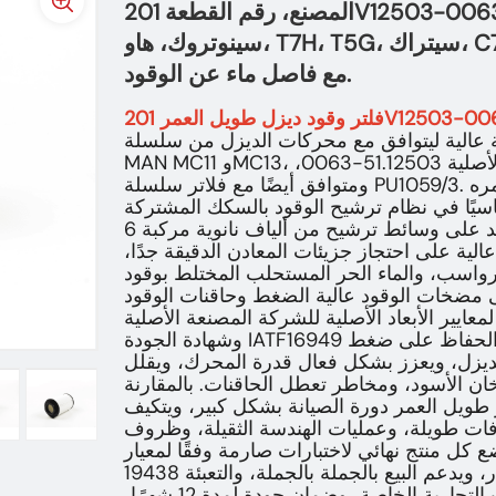
المصنع، رقم القطعة 201V12503-0063، مناسب لشاحنات
سينوتروك، هاو، T7H، T5G، سيتراك، C7H، مان، MC11، MC13 الثقيلة،
مع فاصل ماء عن الوقود.
عالية ليتوافق مع محركات الديزل من سلسلة Sinotruk
MAN MC11 وMC13، وهو مكافئ لرقم القطعة الأصلية 51.12503-0063،
ومتوافق أيضًا مع فلاتر سلسلة PU1059/3. يُعد هذا الفلتر، الذي يتميز بعمره
 في نظام ترشيح الوقود بالسكك المشتركة Euro 5 وEuro
6 للمركبات التجارية الثقيلة، حيث يعتمد على وسائط ترشيح من ألياف نانوية مركبة
الية على احتجاز جزيئات المعادن الدقيقة جدًا،
رواسب، والماء الحر المستحلب المختلط بوقود
ى مضخات الوقود عالية الضغط وحاقنات الوقود
لمعايير الأبعاد الأصلية للشركة المصنعة الأصلية
وشهادة الجودة IATF16949 الخاصة بالسيارات، مما يضمن الحفاظ على ضغط
 للديزل، ويعزز بشكل فعال قدرة المحرك، ويقلل
خان الأسود، ومخاطر تعطل الحاقنات. بالمقارنة
ار طويل العمر دورة الصيانة بشكل كبير، ويتكيف
افات طويلة، وعمليات الهندسة الثقيلة، وظروف
ل منتج نهائي لاختبارات صارمة وفقًا لمعيار ISO
19438 لكفاءة الترشيح وضغط الانفجار، ويدعم البيع بالجملة بالجملة، والتعبئة
والتغليف المخصصة تحت العلامات التجارية الخاصة، وضمان جودة لمدة 12 شهرًا،