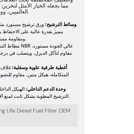
مما يجعله الخيار الأمثل لتخزين 
العالميين، وورش الإصلاح، وصيانة أساطيل المركبات الكبيرة.
وسائط الترشيح:
ورق ترشيح مستورد متع
يتميز بقدرة عالية على الاحتفاظ 
ومقاومة ممتازة للشيخوخة من أجل التشغيل المستمر طويل الأمد.
مطاط النتريل بوتادين R
مقاوم لتآكل الديزل، ويتصلب في درجات 
أغطية طرفية علوية وسفلية:
غلاف ب
المتكاملة، هيكل متين، مقاوم للتشو
وحدة الدعم الداخلي:
الهيكل الداخ
الترشيح المطوية بشكل ثابت لمنع الانهيار والتشوه تحت ضغط تدفق الزيت العالي الفوري.
Life Diesel Fuel Filter OEM