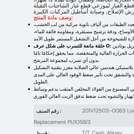
قطع الغيار لموزعي قطع غيار الشاحنات الثقيلة
وصف مادة المنتج:
دد الطبقات من ألياف نانوية مركبة من لب الخشب،
بالأوساخ، ودقة ترشيح مستقرة، ومقاومة فائقة للماء،
NB عالي الجودة مستورد،
حلقة مانعة للتسرب على شكل حرف O:
الحرارة العالية والمنخفضة، مما يحقق إحكامًا تامًا
بدون أي تسرب لمجموعة المرشح.
لاستيكي هندسي عالي الصلابة معزز بتقنية التشكيل
ه والتشقق تحت تأثير ضغط الوقود العالي على المدى
الطويل.
لي المصنوع من الفولاذ المجلفن المثقب يدعم وسائط
201V12503-0063 Long 
رقم الصنف :
Replacement PU1059/3
T/T, Cash, Alipay
قسط :