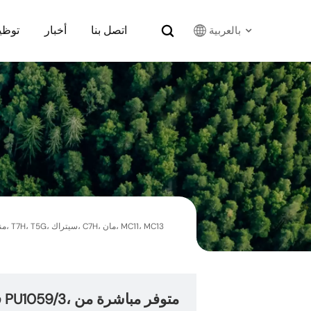
اتصل بنا
أخبار
توظي
بالعربية
English
Français
Русский
بالعربية
español
한국어
ف