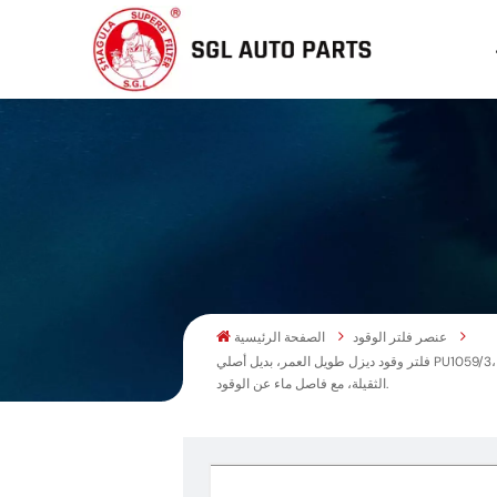
عنصر فلتر الوقود
الصفحة الرئيسية
فلتر وقود ديزل طويل العمر، بديل أصلي PU1059/3، متوفر مباشرة من المصنع، رقم القطعة 201V12503-0063، مناسب لشاحنات سينوتروك، هاو، T7H، T5G، سيتراك، C7H، مان، MC11، MC13
الثقيلة، مع فاصل ماء عن الوقود.