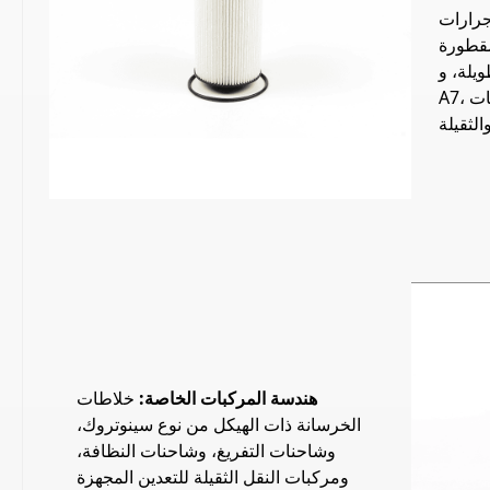
 C9H، وشاحنات نقل البضائع،
قطورة
، وHowo
A7، وشاحنات Haohan التجارية المتوسطة
هندسة المركبات الخاصة:
خلاطات
الخرسانة ذات الهيكل من نوع سينوتروك،
وشاحنات التفريغ، وشاحنات النظافة،
ومركبات النقل الثقيلة للتعدين المجهزة