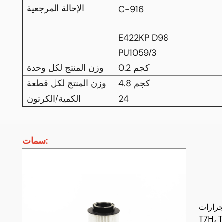
الإحالة المرجعية
C-916
E422KP D98
PU1059/3
0.2 كجم
وزن المنتج لكل وحدة
4.8 كجم
وزن المنتج لكل قطعة
24
الكمية/الكرتون
سمات:
رارات Howo
ت Sitrak C7H،