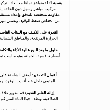
مطابقة تامة لحجم الشركة المصنعة الأصلية (OEM) بنسبة 1:1:
متوافق تمامًا مع أبعاد التركي
تركيب مباشر وسهل دون الحاجة إلى قطع أو تعديل، متوافق تمامًا مع قاعدة الفلتر الأصلية والهيكل.
مقاومة منخفضة للتدفق وإمداد مستقر
من انخفاض ضغط الوقود، ويضمن دورانً
القدرة على التكيف مع البيئات القاس
الحرارة المرتفعة، والمناطق الشمالي
حلول ما بعد البيع عالية الأداء والتكلف
بأسعار تنافسية بالجملة، وهو مناسب تم
أعمال التحضير:
المتبقي داخل خط أنابيب الوقود، و
إزالة الفلتر القديم:
قم بتدوير غلاف 
الصلاحية، ونظف جيدًا الماء المتراكم 