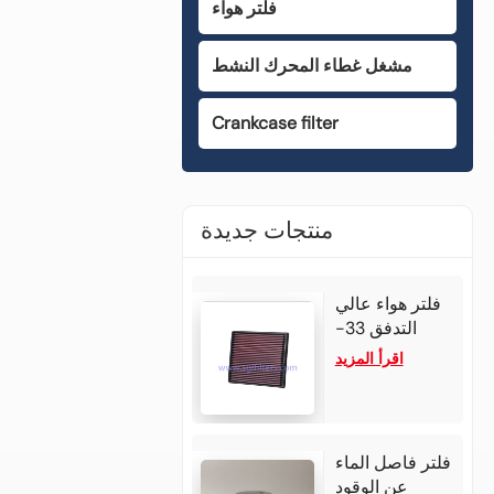
فلتر هواء
مشغل غطاء المحرك النشط
Crankcase filter
منتجات جديدة
فلتر هواء عالي
التدفق 33-
3002 لمازدا
اقرأ المزيد
BT50 موديل
2025 بمحرك
ديزل 3.0 لتر
رباعي
فلتر فاصل الماء
الأسطوانات،
عن الوقود