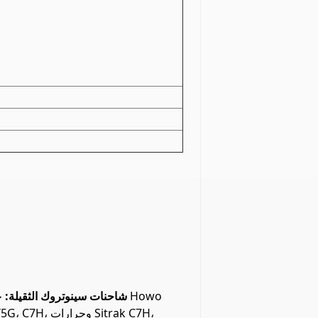
شاحنات سينوتروك الثقيلة:
ج
T7H، T5G، C7H، وجرارا