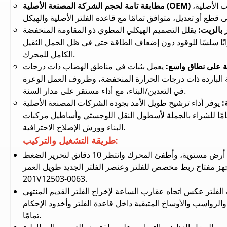
ب الأصلية،
 بالزيت:
يقلل التصميم الهيكلي المطوي ذو المقاومة المنخفضة
ا سلسًا للوقود دون إضعاف الطاقة حتى في ظل الحمل الثقيل
الكامل للمحرك.
ية على نطاق واسع:
يعمل بثبات في مناطق الهضاب ذات درجات
ة الباردة ذات درجات الحرارة المنخفضة، وظروف العمل الوعرة
في التعدين/البناء، مع أداء مستقر على مدار السنة.
ة:
يوفر أداء ترشيح طويل الأمد بجودة الشركات المصنعة الأصلية
امًا للشراء بالجملة لأسطول النقل اللوجستي وأساطيل مركبات
البناء وورش الإصلاح الاحترافية.
طريقة التشغيل والتركيب:
أوقف الشاحنة على أرض مستوية، وأطفئ المحرك وانتظر 10 دقائق لتحرير الضغط
جهز مفتاح ربط مخصص للفلتر وعنصر الفلتر الجديد طويل العمر
201V12503-0063.
الفلتر عكس اتجاه عقارب الساعة لإخراج الفلتر القديم المنتهي
والرواسب والأوساخ المتبقية داخل قاعدة الفلتر وأخدود الإحكام
تمامًا.