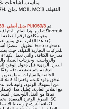
تم
فلتر وقود ديزل طويل العمر 201V12503-0063، بديل أصلي PU1059/3
تطوير هذا الفلتر باحترافية 
الطويل، عنصرًا أساسيًا
متدرجة الكثافة، والتي تعمل بكفاءة ع
والرواسب، وجزيئات الصدأ، وال
الديزل الرديء قبل دخول الوقود إل
الدقيقة. يتم تصنيعه بدقة وفقًا 
تدفق وقود ثابت، واحتراقًا كاملًا
من استهلاك الوقود، وانبعاثات الد
مع الفلاتر العادية، يُطيل هذا الإصد
تمامًا مع النقل اللوجستي لمس
الطرق الوعرة المعقدة. يخضع ك