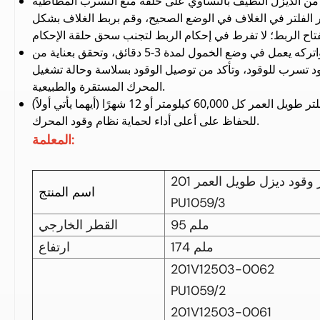
ن الديزل النظيف بالتساوي على حلقة منع التسرب المطاطية
 الفلتر في الغلاف في الوضع الصحيح، وقم بربط الغلاف بشكل
فتاح الربط؛
لا تفرط في إحكام الربط لتجنب سحق حلقة الإحكام
قم بتشغيل المحرك واتركه يعمل في وضع الخمول لمدة 3-5 دقائق، وتحقق بعناية من
ود تسرب للوقود، وتأكد من توصيل الوقود بسلاسة وحالة تشغيل
المحرك المستقرة والطبيعية.
استبدل هذا الفلتر طويل العمر كل 60,000 كيلومتر أو 12 شهرًا (أيهما يأتي أولاً)
للحفاظ على أعلى أداء لحماية نظام وقود المحرك.
المعلمة:
فلتر وقود ديزل طويل العمر 201V12503-0063، بديل أصلي
اسم المنتج
PU1059/3
95 ملم
القطر الخارجي
174 ملم
ارتفاع
201V12503-0062
PU1059/2
201V12503-0061