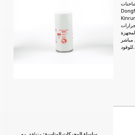
احنات
 Dongfeng
V الثقيلة، وشاحنات JAC
جرارات
لمجهزة
 مباشر
للوقود.
سلسلة المحركات المناسبة
:
متوافق مع