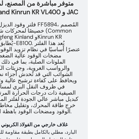
الديزل الثقيلة من طراز Dongfeng Kinland Kinrun KR VL400 و JAC
فلتر وقود الديزل FF5894، المُصم
خصيصًا لمحركات شاحنا
عنصرًا أساسيًا في نظام تزويد الوقو
مضخات الوقود عالية الضغط و
الملوثات الصلبة، بما في ذلك 
والرواسب الغروية، وجزيئات الك
الشوائب التي قد تُخدش أجزاء نظام 
في ظروف النقل البري لمسافا
الصيفية ذات درجات الحرارة المرتفع
كبديل مباشر عالي الجودة لفلتر ال
خرج طاقة المحرك، وتقليل مخاطر 
الوقود ومضخات الوقود باهظة الثمن بشكل كبير لنقل الشاحنات الثقيلة اليومية.
غلاف خارجي من الفولاذ الكربوني 
البارد، مطلي بالكامل بطبقة مقاومة للص