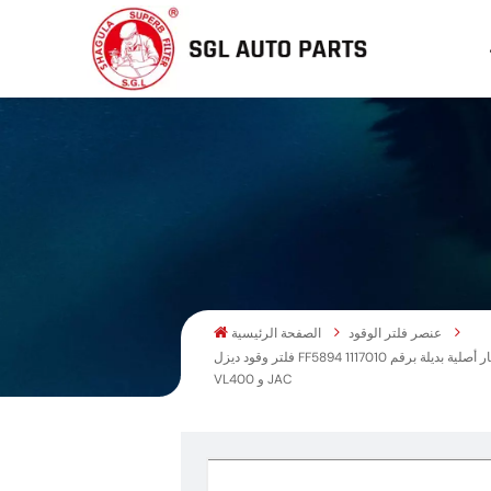
عنصر فلتر الوقود
الصفحة الرئيسية
فلتر وقود ديزل FF5894 قابل للتركيب باللف، قطعة غيار أصلية بديلة برقم 1117010-E8100، متوفر مباشرة من المصنع، لمحركات شاحنات الديزل الثقيلة من طراز Dongfeng Kinland Kinrun KR
VL400 و JAC