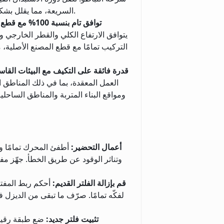
السريعة، مما يقلل بشكل فعال من وتيرة الصيانة الإجمالية للأسطول وتكاليف التشغيل.
توافق تام بنسبة 100% مع قطع غيار المصنع الأصلية
التركيب تمامًا مع قطع المصنع الأصلية، مم
قدرة فائقة على التكيف مع البيئات القاس
العمل المعقدة، بما في ذلك المناطق ال
ومواقع البناء المتربة والمناطق الساحل
أعمال التحضير
:
أطفئ المحرك تمامًا وا
وتناثر الوقود عن طريق الخطأ. جهّز مف
قم بإزالة الفلتر القديم
:
أحكم ربط المفت
لفكّه تمامًا. صرّف ما تبقى من الديزل في
تثبيت فلتر جديد
:
ضع طبقة رقيق