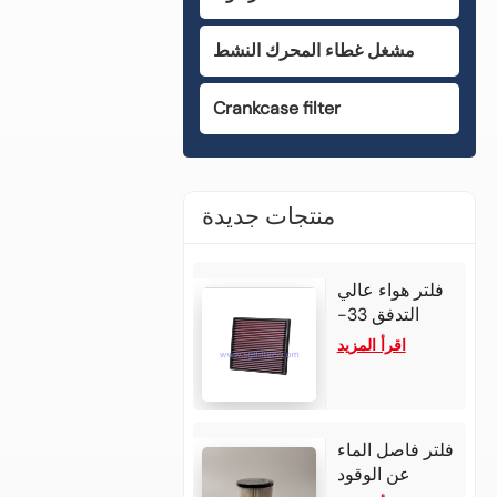
مشغل غطاء المحرك النشط
Crankcase filter
منتجات جديدة
فلتر هواء عالي
التدفق 33-
3002 لمازدا
اقرأ المزيد
BT50 موديل
2025 بمحرك
ديزل 3.0 لتر
رباعي
فلتر فاصل الماء
الأسطوانات،
عن الوقود
وإيسوزو دي-