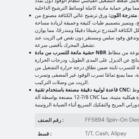
حمل ضغط التشغيل القياسي لنظام الوقود دون تمدد
متدرجة اللون
:
ورق ترشيح عالي الكثافة مصنوع من
ج، ويتميز بتصميم طيات كثيفة وعميقة لزيادة مساحة
 الكثافة المتدرج ترشيحًا دقيقًا ومتدرجًا، مما يوازن
ات وتدفق وقود سلس ومستقر دون نقص في الزيت عند
تشغيل المحرك بأقصى سرعة.
نوعة من مطاط
لناتج عن الديزل على المدى الطويل، ودرجات الحرارة
نعة للتسرب ثابتة ضمن نطاق درجة حرارة التشغيل من
 إلى 125 درجة مئوية، مما يمنع تمامًا تسرب الوقود غير المصفى وتسرب
الزيت من وصلات التركيب.
قاعدة فولاذية كربونية قياسية ذات خيوط
:
قاعدة لولبية دقيقة مصنعة باستخدام تقنية CNC
7/8-12 مصنعة بواسطة آلة CNC مع دقة عالية في تحمل الخيوط وقوة هيكلية متينة، مما
FF5894 Spin-On Diese
رقم الصنف :
T/T, Cash, Alipay
قسط :