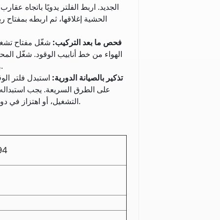
الحشية إغلاقها، ثم اربطه بمفتاح رب
فحص ما بعد التركيب
:
شغّل مفتاح تشغي
وصلة تثبيت الفلتر بعناية للتأكد من عدم وجود أي تسريب للوقود.
تذكير بالصيانة الدورية
:
على الطرق السريعة. يجب استبداله
التشغيل، أو اهتزاز في دوران المحرك عند التوقف، أو انسداد في إمداد الوقود أثناء القيادة.
فلتر وقود