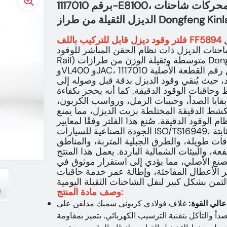
برقم 1117010-E8100، متوفر مباشرة من المصنع، لمحركات شاحنات
م
فلتر وقود ديزل قابل للتركيب باللف FF5894
ت الديزل ذات نظام الحقن المباشر للوقود (Common
Rail) متوسطة وثقيلة الوزن من طرازات Dongfeng Kinland وKinrun KR
وVL400 وJAC، يُطابق رقم القطعة الأصلية 1117010-E8100. يُعد هذا الفلتر
د، حيث يُنقي وقود الديزل بدقة قبل وصوله إلى
حاقنات الوقود الدقيقة. كما أنه يحجز بكفاءة
بقايا الصدأ، وحبيبات الرمل، ورواسب الكربون،
شط الدقيقة المختلطة بزيت الديزل، مما يمنع
الوقود الدقيقة. صُنع هذا الفلتر وفقًا لمعايير
الجودة الصناعية للسيارات ISO/TS16949، ويحافظ على كفاءة ترشيح عالية وثابتة
ت طويلة، والطرق الجبلية المتربة، والمناطق
ة، والبيئات الشمالية الباردة. يعمل هذا المنتج
مصنع الأصلي، مما يؤدي إلى استقرار موثوق في
الأعطال المفاجئة، وإطالة عمر خدمة حاقنات
وصف مادة المنتج:
عالي القوة
:
غلاف فولاذي كربوني سميك مدلفن على
دأ والتآكل بتقنية الترسيب الكهربائي. يتميز بمقاومة