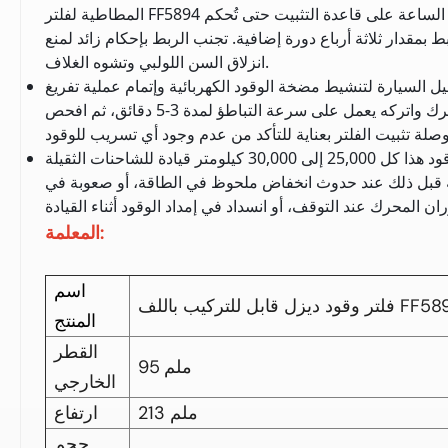
المطاطية لفلتر FF5894 الجديد. اربط الفلتر يدويًا باتجاه عقارب الساعة على قاعدة التثبيت حتى تُحكم
ط بمقدار ثلاثة أرباع دورة إضافية. تجنب الربط بإحكام زائد لمنع
انزلاق السن اللولبي وتشوه الغلاف.
ل السيارة لتنشيط مضخة الوقود الكهربائية وإتمام عملية تفريغ
الهواء من خط أنابيب الوقود. شغّل المحرك واتركه يعمل على سرعة التباطؤ لمدة 3-5 دقائق، ثم افحص
استبدل فلتر الوقود هذا كل 25,000 إلى 30,000 كيلومتر قيادة للشاحنات الثقيلة
 قبل ذلك عند حدوث انخفاض ملحوظ في الطاقة، أو صعوبة في
المعلمة:
اسم
 ديزل قابل للتركيب باللف FF5894
المنتج
القطر
95 ملم
الخارجي
213 ملم
ارتفاع
حجم