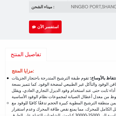
NINGBO PORT,SHAN
ميناء الشحن :
استفسر الآن
تفاصيل المنتج
مزايا المنتج:
تفاظ بالأوساخ
:
تقوم طبقة الترشيح المتدرجة باحتجاز الجزيئات
اقن الوقود والتآكل غير الطبيعي لمضخة الوقود. كما تتميز بسعة
داء ثابت حتى عند استخدام وقود الديزل التجاري العادي، ويقلل
ن منطقة الترشيح المطوية كبيرة الحجم تدفقًا كافيًا للوقود مع
 الكامل للمحرك، مما يمنع نقص طاقة المحرك وعدم استقرار
سرعة التباطؤ. تصل دورة الاستبدال القياسية إلى 25000-30000 كيلومتر للشاحنات الثقيلة على الطرق