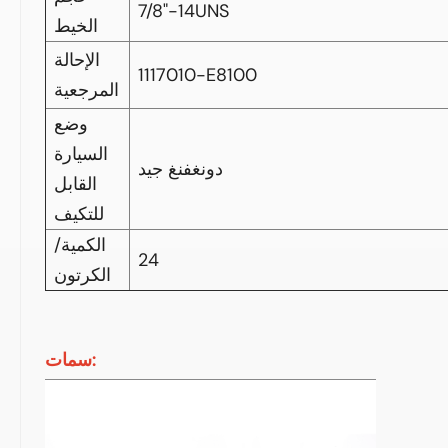
7/8"-14UNS
الخيط
الإحالة
1117010-E8100
المرجعية
وضع
السيارة
دونغفنغ جيد
القابل
للتكيف
الكمية/
24
الكرتون
سمات: