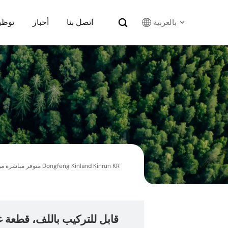
اتصل بنا
أخبار
توظي
بالعربية
English
Français
Русский
بالعربية
español
한국어