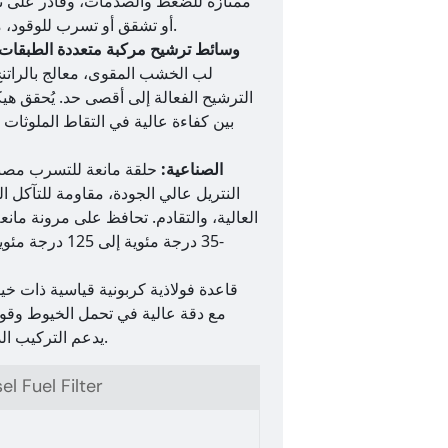
ممتازة للضغط والصدمات، وقادر على ت
أو تشقق أو تسرب للوقود، مما يوفر حماية مادية كاملة لوسائط الترشيح الداخلية.
وسائط ترشيح مركبة متعددة الطبقات 
لب الخشب المقوى، معالج بالراتن
الترشيح الفعالة إلى أقصى حد. يُحقق هيكل
بين كفاءة عالية في التقاط الملوث
حشية مانعة للتسرب من مادة NBR الصناعية
:
حلقة مانعة للتسرب مص
النتريل عالي الجودة، مقاومة للتآكل ا
العالية، والتقادم. تحافظ على مرونة ما
-35 درجة مئوية
يدعم التركيب الدوراني المريح والتفكيك السريع أثناء الصيانة الروتينية.
l Fuel Filter