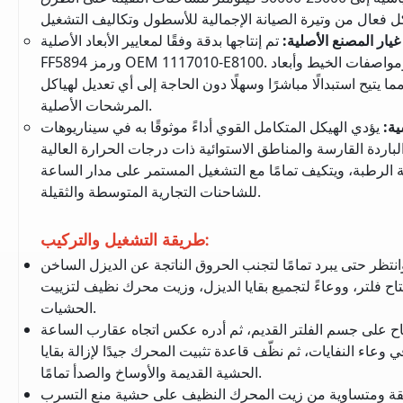
:
تم إنتاجها بدقة وفقًا لمعايير الأبعاد الأصلية
FF5894 ورمز OEM 1117010-E8100. يتوافق الارتفاع الكلي والقطر الخارجي ومواصفات الخيط وأبعاد
ا يتيح استبدالًا مباشرًا وسهلًا دون الحاجة إلى أي تعديل لهياكل
المرشحات الأصلية.
ية
:
يؤدي الهيكل المتكامل القوي أداءً موثوقًا به في سيناريوهات
باردة القارسة والمناطق الاستوائية ذات درجات الحرارة العالية
ية الرطبة، ويتكيف تمامًا مع التشغيل المستمر على مدار الساعة
للشاحنات التجارية المتوسطة والثقيلة.
طريقة التشغيل والتركيب:
نتظر حتى يبرد تمامًا لتجنب الحروق الناتجة عن الديزل الساخن
تاح فلتر، ووعاءً لتجميع بقايا الديزل، وزيت محرك نظيف لتزييت
الحشيات.
اح على جسم الفلتر القديم، ثم أدره عكس اتجاه عقارب الساعة
 وعاء النفايات، ثم نظّف قاعدة تثبيت المحرك جيدًا لإزالة بقايا
الحشية القديمة والأوساخ والصدأ تمامًا.
ة ومتساوية من زيت المحرك النظيف على حشية منع التسرب