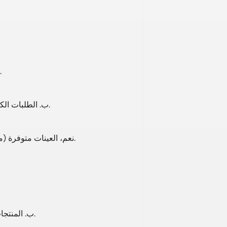
ب. تتوفر مواد ومعايير مخصصة لتلبية احتياجات السوق الم
ب. الطلبات الكبيرة: دفعة مقدمة بنسبة 30%، ورصيد بنسبة 70% قبل التسليم.
نعم، العينات متوفرة (مجانية أو بتكلفة، حسب المنتج)؛ يتحمل المشتري تكاليف الشحن.
ب. المنتجات المتوفرة في المخزون: يتم شحنها في غضون 7 أيام بعد الدفع.