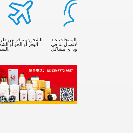
يرجى اختبار المنتجات عند
الشحن: متوفر عن طر
استلامها والاتصال بنا في
البحر أو الجو أو الش
حالة وجود أي مشاكل.
السريع.