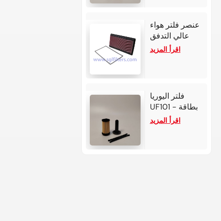
لتر و4
أسطوانات.
عنصر فلتر هواء
عالي التدفق
33-2118 لسيارة
اقرأ المزيد
شيفروليه كامارو
فلتر اليوريا
UF101 - بطاقة
بوش 2.2-3
اقرأ المزيد
لمحركات كمنز /
ديترويت