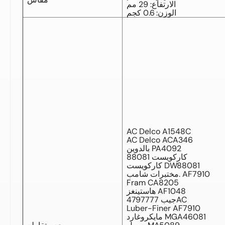
الارتفاع: 29 مم
الوزن: 0.6 كجم
AC Delco A1548C
AC Delco ACA346
بالدوين PA4092
كاركويست 88081
كاركويست DW88081
مختبرات شامب. AF7910
Fram CA8205
هاستينغز AF1048
جيب 4797777AC
Luber-Finer AF7910
مايكروغارد MGA46081