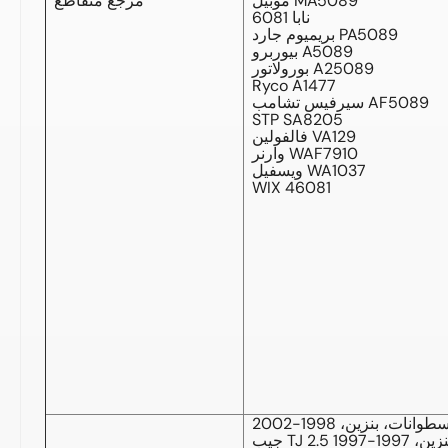
موبيل MA5089
مرجع متقاطع
نابا 6081
بريميوم جارد PA5089
بيوربرو A5089
بورولاتور A25089
Ryco A1477
سيرفيس تشامب AF5089
STP SA8205
فالفولين VA129
وارنر WAF7910
ويسفيل WA1037
WIX 46081