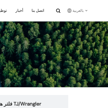
اتصل بنا
أخبار
توظي
بالعربية
English
Français
Русский
بالعربية
español
한국어
فلتر هواء عالي التدفق 33-2114 لسيارات جيب TJ/Wrangler