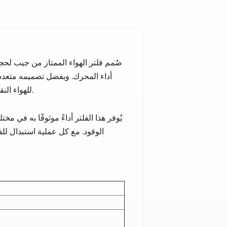
صُمم فلتر الهواء الممتاز من جيب لحج
أداء المحرك. وبفضل تصميمه متعدد ا
للهواء النقي، وهو أمر أساسي للحفاظ على نسبة مثالية بين الهواء والوقود.
يُوفر هذا الفلتر أداءً موثوقًا به في 
الوقود. مع كل عملية استبدال لل