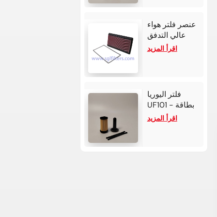
لتر و4
أسطوانات.
عنصر فلتر هواء
عالي التدفق
33-2118 لسيارة
اقرأ المزيد
شيفروليه كامارو
فلتر اليوريا
UF101 - بطاقة
بوش 2.2-3
اقرأ المزيد
لمحركات كمنز /
ديترويت