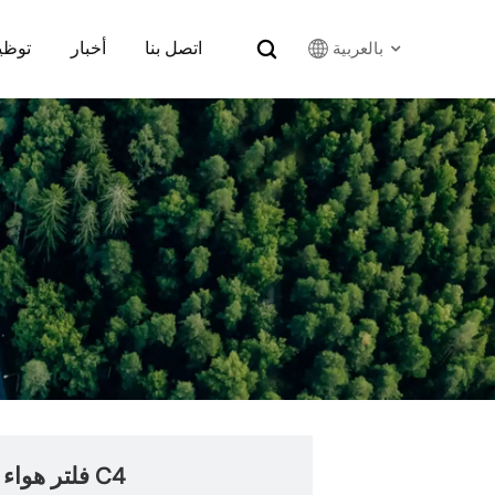
اتصل بنا
أخبار
توظي
بالعربية
English
Français
Русский
بالعربية
español
한국어
فلتر هواء عالي التدفق 33-2957 لسيارة سيتروين C4