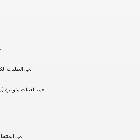
ب. تتوفر مواد ومعايير مخصصة لتلبية احتياجات السوق الم
ب. الطلبات الكبيرة: دفعة مقدمة بنسبة 30%، ورصيد بنسبة 70% قبل التسليم.
نعم، العينات متوفرة (مجانية أو بتكلفة، حسب المنتج)؛ يتحمل المشتري تكاليف الشحن.
ب. المنتجات المتوفرة في المخزون: يتم شحنها في غضون 7 أيام بعد الدفع.