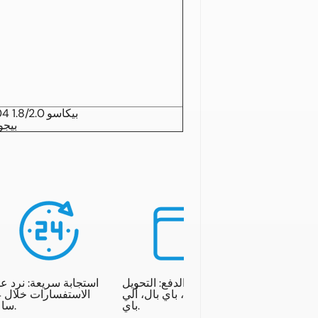
سيتروين C4 بيكاسو 1.8/2.0 2004-2013
بيجو 307 2.0 2005
خيارات الدفع: التحويل
استجابة سريعة: نرد ع
المصرفي، باي بال، ألي
ال
باي.
ساعة.