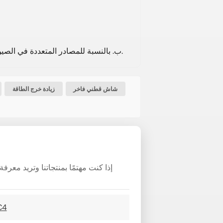
ب. بالنسبة للمصادر المتعددة في الصين، يمكننا المساعدة في التنسيق مع وكالة شحن لتجميع شحناتك.
شاش قطني فاخر
زيادة خرج الطاقة
إذا كنت مهتمًا بمنتجاتنا وتريد معر
فلتر هواء عالي التدفق 33-7