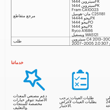
سيتروين 1444FK
سيتروين 1444PK
Fram CA10023
مان-هوميل C251181
مرجع متقاطع
بيجو 14444PX
بيجو 1444PO
بيجو 1444PX
Ryco A1686
ويسفيل WA5121
طلب
-2007
خدماتنا
دعم مصنعي المعدات
لى
طلبات العينات: نرحب
الأصلية: تتوفر خيارات
استفسارات خلال 24
بطلبات العينات لأغراض
مخصصة للمنتجات
الاختبار.
والتغليف.