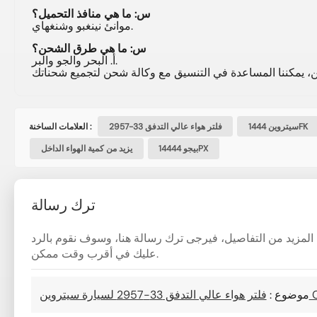
س: ما هي منافذ التحميل؟
موانئ نينغبو وشنغهاي.
س: ما هي طرق الشحن؟
أ. البحر والجو والبر.
سيتروين 1444FK
فلتر هواء عالي التدفق 33-2957
العلامات الساخنة :
بيجو 14444PX
يزيد من كمية الهواء الداخل
ترك رسالة
فة المزيد من التفاصيل، فيرجى ترك رسالة هنا، وسوف نقوم بالرد
عليك في أقرب وقت ممكن.
295 لسيارة سيتروين C4
موضوع :