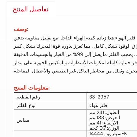
تفاصيل المنتج
وصف:
فلتر الهواء هذا زيادة كمية الهواء الداخل مع تقليل مقاومة تدفق
اق الوقود بشكل كامل، مما يُعزز بدوره قوة المحرك بشكل كبير
ويُحسّن استجابة التسارع. إضافةً إلى ذلك، يحجب الفلتر ما يصل إلى 99% من الغبار والجسيمات الدقيقة
يوفر حماية كاملة لمكونات الأسطوانة والمكبس الحيوية على مدار
معلومات المنتج:
33-2957
رقم القطعة
فلتر هواء
نوع الفلتر
الطول: 241 مم
العرض: 183 مم
مقاس
الارتفاع: 41 مم
الوزن: 0.7 كجم
سيتروين 14444FK