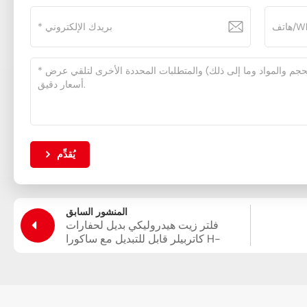
يُقدِّم
المنشور السابق
فلتر زيت هيدروليكي بديل لحفارات
كاتربيلر قابل للتبديل مع ساكورا H-
55440 SH60854