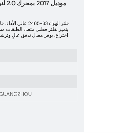
فلتر الهواء 33-465
اختراع، يوفر معدل تدفق عالٍ وترشيحً
, GUANGZHOU