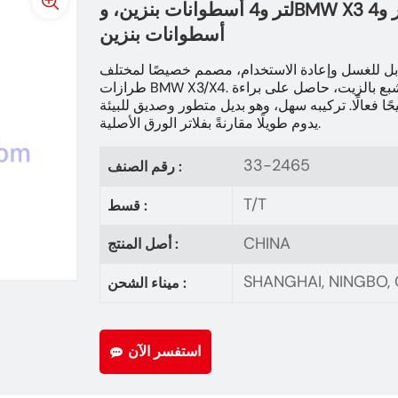
لتر و4 أسطوانات بنزين، وBMW X3 موديل 2017 بمحرك 2.0 لتر و4
أسطوانات بنزين
2 عالي الأداء، قابل للغسل وإعادة الاستخدام، مصمم خصيصًا لمختلف
طرازات BMW X3/X4. يتميز بفلتر قطني متعدد الطبقات مشبع بالزيت، حاصل على براءة
ا فعالًا. تركيبه سهل، وهو بديل متطور وصديق للبيئة
يدوم طويلًا مقارنةً بفلاتر الورق الأصلية.
33-2465
رقم الصنف :
T/T
قسط :
CHINA
أصل المنتج :
SHANGHAI, NINGBO
ميناء الشحن :
استفسر الآن