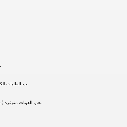
ب. تتوفر مواد ومعايير مخصصة لتلبية احتياجات السوق الم
ب. الطلبات الكبيرة: دفعة مقدمة بنسبة 30%، ورصيد بنسبة 70% قبل التسليم.
نعم، العينات متوفرة (مجانية أو بتكلفة، حسب المنتج)؛ يتحمل المشتري تكاليف الشحن.