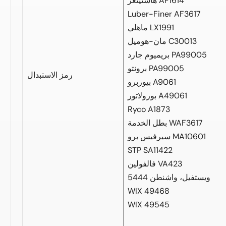
هاستينغز AF1614
Luber-Finer AF3617
ماهلي LX1991
مان-هوميل C30013
بريميوم جارد PA99005
برونتو PA99005
رمز الاستبدال
بيوربرو A9061
بورولاتور A49061
Ryco A1873
بطل الخدمة WAF3617
سيرفيس برو MA10601
STP SA11422
فالفولين VA423
ويستفيل، واشنطن 5444
WIX 49468
WIX 49545