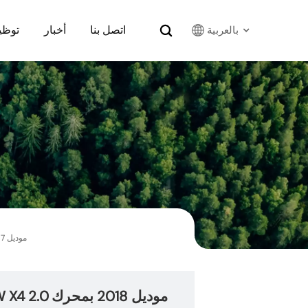
اتصل بنا
أخبار
توظي
بالعربية
English
Français
Русский
بالعربية
español
فلتر هواء بديل 33-2465 لسيارات BMW X4 موديل 2018 بمحرك 2.0 لتر و4 أسطوانات بنزين، وBMW X3 موديل 2017 بمحرك 2.0 لتر و4 أسطوانات بنزين
한국어