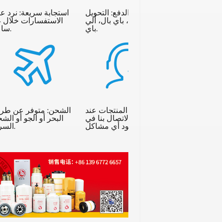
خيارات الدفع: التحويل
استجابة سريعة: نرد ع
المصرفي، باي بال، ألي
ال
باي.
ساعة.
يرجى اختبار المنتجات عند
الشحن: متوفر عن طر
استلامها والاتصال بنا في
البحر أو الجو أو الش
حالة وجود أي مشاكل.
السريع.