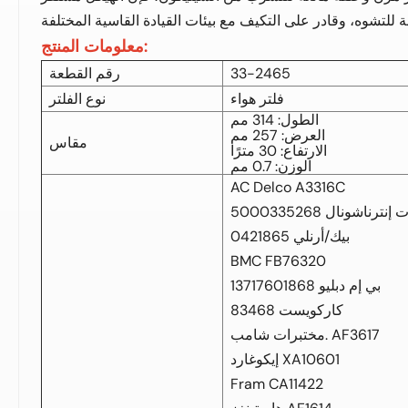
معلومات المنتج:
33-2465
رقم القطعة
فلتر هواء
نوع الفلتر
الطول: 314 مم
العرض: 257 مم
مقاس
الارتفاع: 30 مترًا
الوزن: 0.7 مم
AC Delco A3316C
نترناشونال 5000335268
بيك/أرنلي 0421865
BMC FB76320
بي إم دبليو 13717601868
كاركويست 83468
مختبرات شامب. AF3617
إيكوغارد XA10601
Fram CA11422