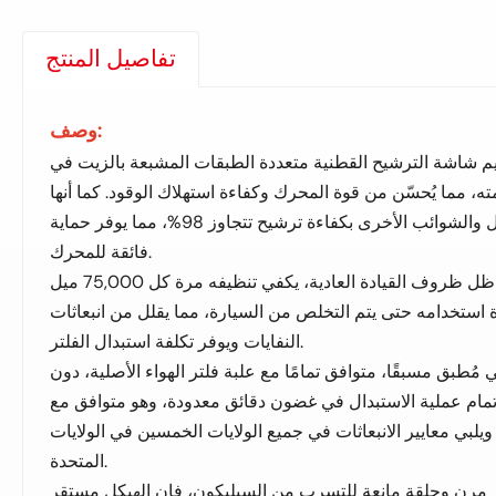
تفاصيل المنتج
وصف:
م شاشة الترشيح القطنية متعددة الطبقات المشبعة بالزيت في
ته، مما يُحسّن من قوة المحرك وكفاءة استهلاك الوقود. كما أنها
قادرة على التقاط الغبار وجزيئات الرمل والشوائب الأخرى بكفاءة ترشيح تتجاوز 98%، مما يوفر حماية
فائقة للمحرك.
في ظل ظروف القيادة العادية، يكفي تنظيفه مرة كل 75,000 ميل
 ويمكن إعادة استخدامه حتى يتم التخلص من السيارة، مما يقلل من انبعاثات
النفايات ويوفر تكلفة استبدال الفلتر.
 مُطبق مسبقًا، متوافق تمامًا مع علبة فلتر الهواء الأصلية، دون
إتمام عملية الاستبدال في غضون دقائق معدودة، وهو متوافق مع
 ويلبي معايير الانبعاثات في جميع الولايات الخمسين في الولايات
المتحدة.
مرن وحلقة مانعة للتسرب من السيليكون، فإن الهيكل مستقر