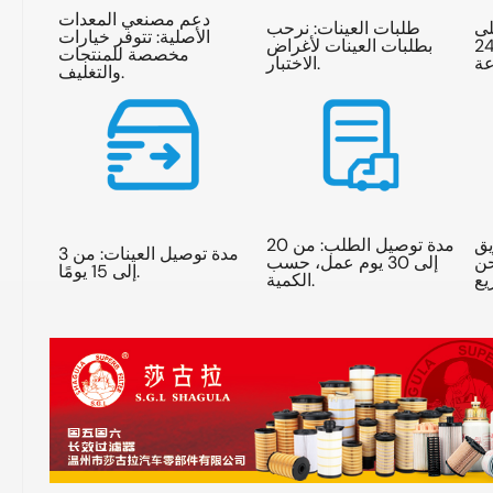
دعم مصنعي المعدات
لى
طلبات العينات: نرحب
الأصلية: تتوفر خيارات
استفسارات خلال 24
بطلبات العينات لأغراض
مخصصة للمنتجات
الاختبار.
والتغليف.
يق
مدة توصيل الطلب: من 20
مدة توصيل العينات: من 3
حن
إلى 30 يوم عمل، حسب
إلى 15 يومًا.
الكمية.