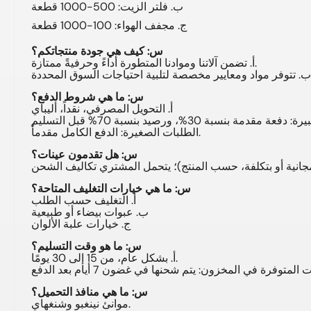
ب. فلتر الزيت: 500-1000 قطعة
ج. مجفف الهواء: 100-1000 قطعة
س: كيف هي جودة منتجاتكم؟
أ. تضمن آلاتنا وموادنا المتطورة أداءً وحرفيةً ممتازة.
حددة.
س: ما هي شروط الدفع؟
أ. التحويل المصرفي، نقداً، أليباي
الطلبات الصغيرة: الدفع الكامل مقدماً.
س: هل تقدمون عينات؟
س: ما هي خيارات التغليف المتاحة؟
أ. التغليف حسب الطلب
ب. عبوات بيضاء أو طبيعية
ج. خيارات علبة الألوان
س: ما هو وقت التسليم؟
أ. بشكل عام، من 15 إلى 30 يومًا.
س: ما هي منافذ التحميل؟
موانئ نينغبو وشنغهاي.