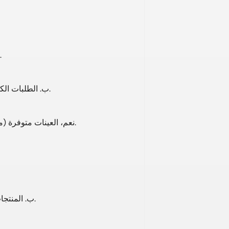
ب. تتوفر مواد ومعايير مخصصة لتلبية احتياجات السوق الم
ب. الطلبات الكبيرة: دفعة مقدمة بنسبة 30%، ورصيد بنسبة 70% قبل التسليم.
نعم، العينات متوفرة (مجانية أو بتكلفة، حسب المنتج)؛ يتحمل المشتري تكاليف الشحن.
ب. المنتجات المتوفرة في المخزون: يتم شحنها في غضون 7 أيام بعد الدفع.