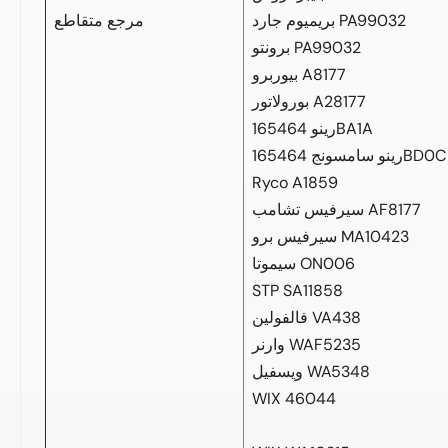
بريميوم جارد PA99032
مرجع متقاطع
برونتو PA99032
بيوربرو A8177
بورولاتور A28177
رينو 165464BA1A
رينو سامسونج 165464BD0C
Ryco A1859
سيرفيس تشامب AF8177
سيرفيس برو MA10423
سيموتا ON006
STP SA11858
فالفولين VA438
وارنر WAF5235
ويسفيل WA5348
WIX 46044