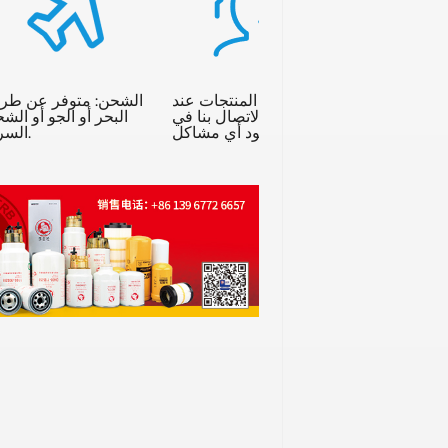
يرجى اختبار المنتجات عند
الشحن: متوفر عن طر
استلامها والاتصال بنا في
البحر أو الجو أو الش
حالة وجود أي مشاكل.
السريع.