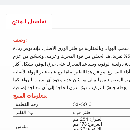
تفاصيل المنتج
وصف:
حب الهواء. وبالمقارنة مع فلتر الورق الأصلي، فإنه يوفر زيادة
قصوى في تدفق الهواء تصل إلى 50% تقريبًا. هذا يُحسّن من قوة المحرك وعزمه، ويُحسّن من عزم
بة دواسة الوقود، ويساعد المحرك على حرق الوقود بشكل أكثر
 التسارع. يتوافق هذا الفلتر تمامًا مع علبة فلتر الهواء الأصلية
مرن المصنوع من البولي يوريثان عدم وجود أي تسرب للهواء. كما
معلومات المنتج:
33-5016
رقم القطعة
فلتر هواء
نوع الفلتر
الطول: 254 مم
العرض: 173 مم
مقاس
الارتفاع: 22 مم