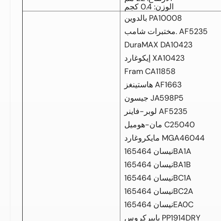
الوزن: 0.4 كجم
بالدوين PA10008
مختبرات شامب. AF5235
DuraMAX DA10423
إيكوغارد XA10423
Fram CA11858
هاستينغز AF1663
جيسون JA598P5
لوبر-فاينر AF5235
مان-هوميل C25040
مايكروغارد MGA46044
نيسان 165464BA1A
نيسان 165464BA1B
نيسان 165464BC1A
نيسان 165464BC2A
نيسان 165464EA0C
بايبركروس PP1914DRY