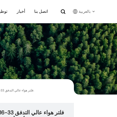
اتصل بنا
أخبار
توظي
بالعربية
English
Français
Русский
بالعربية
español
فلتر هواء عالي التدفق 33-5016 لنيسان قاشقاي 2022 بمحرك بنزين سعة 2.0 لتر وأربع أسطوانات، ونيسان روغ سبورت 2022 بمحرك بنزين سعة 2.0 لتر وأربع أسطوانات.
한국어