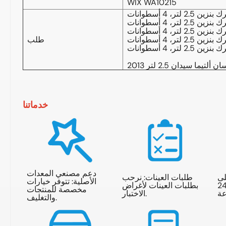
WIX WA10215
طلب
خدماتنا
دعم مصنعي المعدات
لى
طلبات العينات: نرحب
الأصلية: تتوفر خيارات
استفسارات خلال 24
بطلبات العينات لأغراض
مخصصة للمنتجات
الاختبار.
والتغليف.