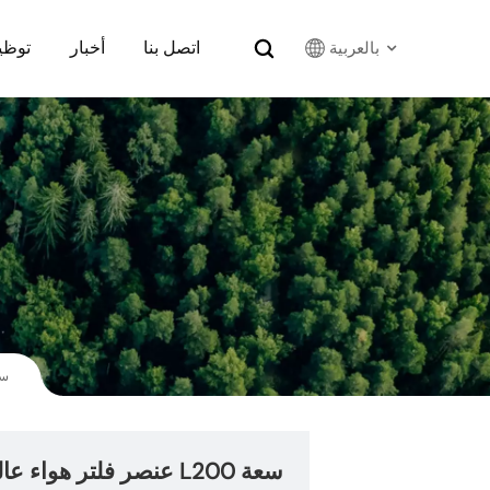
اتصل بنا
أخبار
توظي
بالعربية
English
Français
Русский
بالعربية
español
عنصر فلتر هواء عالي الجودة
한국어