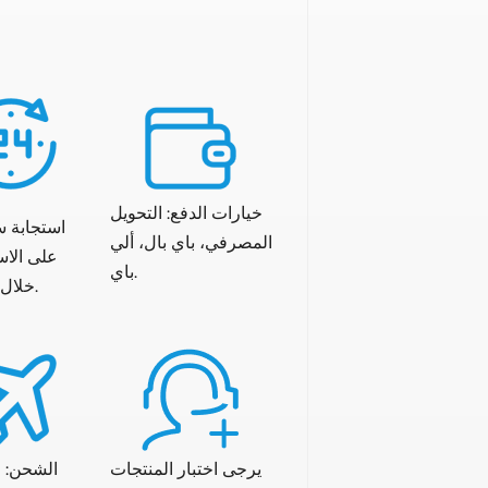
خيارات الدفع: التحويل
استجابة س
المصرفي، باي بال، ألي
على الا
باي.
خلال 24 ساعة.
يرجى اختبار المنتجات
الشحن: 