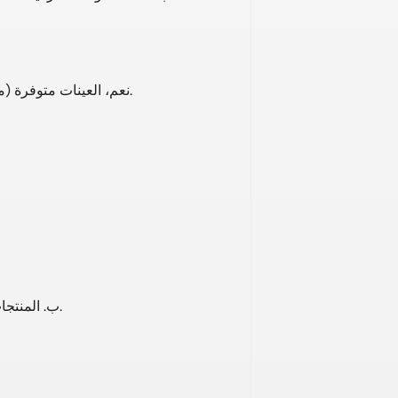
نعم، العينات متوفرة (مجانية أو بتكلفة، حسب المنتج)؛ يتحمل المشتري تكاليف الشحن.
ب. المنتجات المتوفرة في المخزون: يتم شحنها في غضون 7 أيام بعد الدفع.