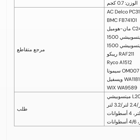
الوزن: 0.7 كجم
AC Delco PC3
BMC FB74101
ل C24011
مرجع متقاطع
ريبكو RAF211
Ryco A1512
سيموتا OM007
ويسفيل WA1181
WIX WA9589
طلب