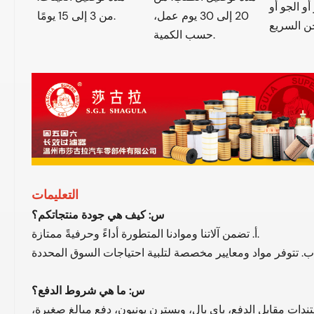
و الجو أو
20 إلى 30 يوم عمل،
من 3 إلى 15 يومًا.
حسب الكمية.
التعليمات
س: كيف هي جودة منتجاتكم؟
أ. تضمن آلاتنا وموادنا المتطورة أداءً وحرفيةً ممتازة.
حددة.
س: ما هي شروط الدفع؟
ات مقابل الدفع، باي بال، ويسترن يونيون، دفع مبالغ صغيرة،