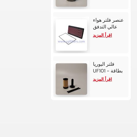
لتر و4
أسطوانات.
عنصر فلتر هواء
عالي التدفق
33-2118 لسيارة
اقرأ المزيد
شيفروليه كامارو
فلتر اليوريا
UF101 - بطاقة
بوش 2.2-3
اقرأ المزيد
لمحركات كمنز /
ديترويت